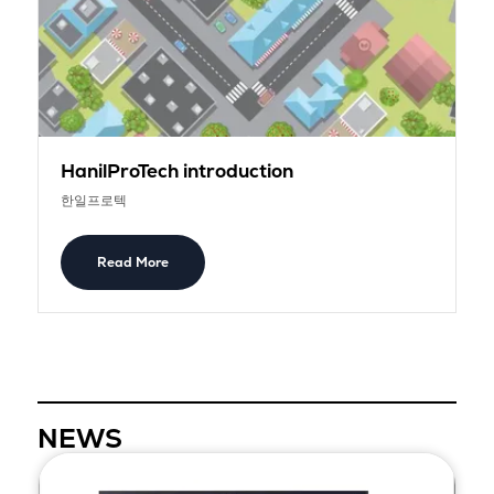
HanilProTech introduction
한일프로텍
Read More
NEWS