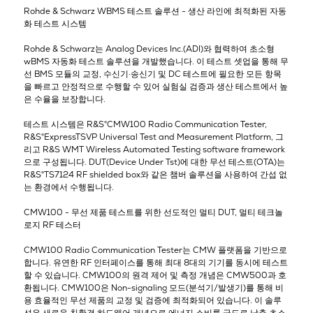
Rohde & Schwarz WBMS 테스트 솔루션 - 생산 라인에 최적화된 자동
화 테스트 시스템
Rohde & Schwarz는 Analog Devices Inc.(ADI)와 협력하여 초소형
wBMS 자동화 테스트 솔루션을 개발했습니다. 이 테스트 셋업을 통해 무
선 BMS 모듈의 교정, 수신기·송신기 및 DC 테스트에 필요한 모든 항목
을 빠르고 안정적으로 수행할 수 있어 실험실 검증과 생산 테스트에서 높
은 수율을 보장합니다.
테스트 시스템은 R&S®CMW100 Radio Communication Tester,
R&S®ExpressTSVP Universal Test and Measurement Platform, 그
리고 R&S WMT Wireless Automated Testing software framework
으로 구성됩니다. DUT(Device Under Tst)에 대한 무선 테스트(OTA)는
R&S®TS7124 RF shielded box와 같은 챔버 솔루션을 사용하여 간섭 없
는 환경에서 수행됩니다.
CMW100 - 무선 제품 테스트를 위한 선도적인 멀티 DUT, 멀티 테크놀
로지 RF 테스터
CMW100 Radio Communication Tester는 CMW 플랫폼을 기반으로
합니다. 유연한 RF 인터페이스를 통해 최대 8대의 기기를 동시에 테스트
할 수 있습니다. CMW100의 원격 제어 및 측정 개념은 CMW500과 호
환됩니다. CMW100은 Non-signaling 모드(분석기/발생기)를 통해 비
용 효율적인 무선 제품의 교정 및 검증에 최적화되어 있습니다. 이 솔루
션은 새로운 친환경 하드웨어 개념으로 에너지 소비를 극도로 낮춘 초소