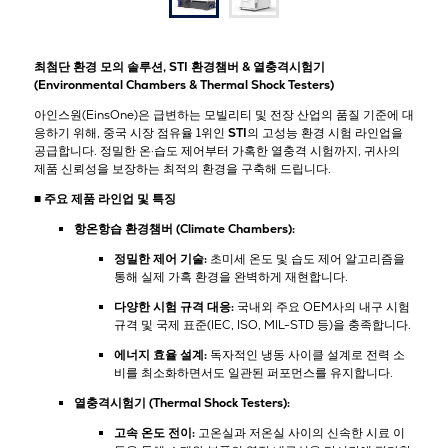
최첨단 환경 모의 솔루션, STI 환경챔버 & 열충격시험기
(Environmental Chambers & Thermal Shock Testers)
아인스원(EinsOne)은 급변하는 모빌리티 및 전장 산업의 품질 기준에 대
응하기 위해, 중국 시장 점유율 1위인
STI
의 고성능 환경 시험 라인업을
공급합니다. 정밀한 온·습도 제어부터 가혹한 열충격 시험까지, 귀사의
제품 신뢰성을 보장하는 최적의 환경을 구축해 드립니다.
■ 주요 제품 라인업 및 특징
항온항습 환경챔버 (Climate Chambers):
정밀한 제어 기술:
초미세 온도 및 습도 제어 알고리즘을
통해 실제 가혹 환경을 완벽하게 재현합니다.
다양한 시험 규격 대응:
국내외 주요 OEM사의 내구 시험
규격 및 국제 표준(IEC, ISO, MIL-STD 등)을 충족합니다.
에너지 효율 설계:
독자적인 냉동 사이클 설계로 전력 소
비를 최소화하면서도 일관된 퍼포먼스를 유지합니다.
열충격시험기 (Thermal Shock Testers):
고속 온도 전이:
고온실과 저온실 사이의 신속한 시료 이