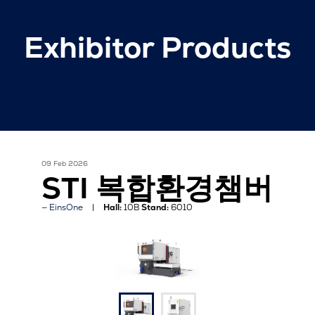
Exhibitor Products
09 Feb 2026
STI 복합환경챔버
EinsOne
Hall:
10B
Stand:
6010