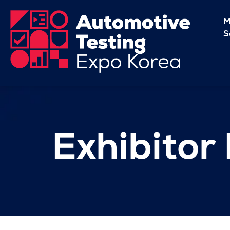
M
S
Exhibitor