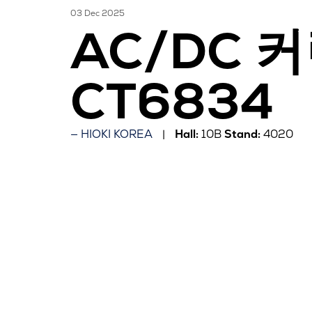
03 Dec 2025
AC/DC 커
CT6834
HIOKI KOREA
Hall:
10B
Stand:
4020