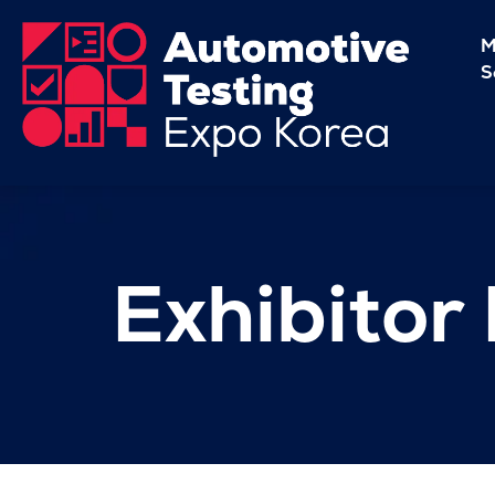
M
S
Exhibitor