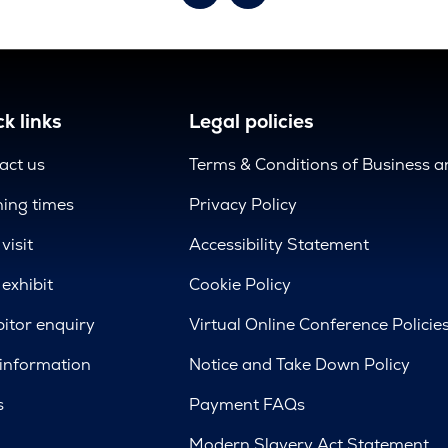
k links
Legal policies
act us
Terms & Conditions of Business 
ing times
Privacy Policy
visit
Accessibility Statement
exhibit
Cookie Policy
bitor enquiry
Virtual Online Conference Policie
 information
Notice and Take Down Policy
s
Payment FAQs
Modern Slavery Act Statement