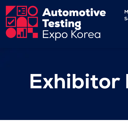
M
S
Exhibitor