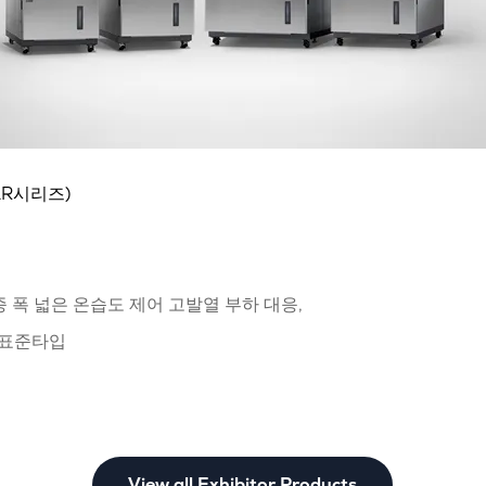
AR시리즈)
종 폭 넓은 온습도 제어 고발열 부하 대응,
 표준타입
View all Exhibitor Products