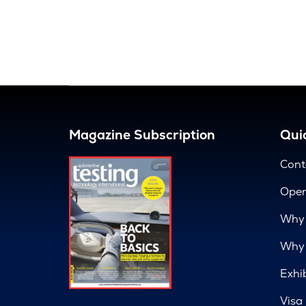
Magazine Subscription
Quic
Cont
Open
Why 
Why 
Exhi
Visa