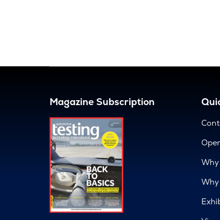
Magazine Subscription
Quic
Cont
Open
Why 
Why 
Exhi