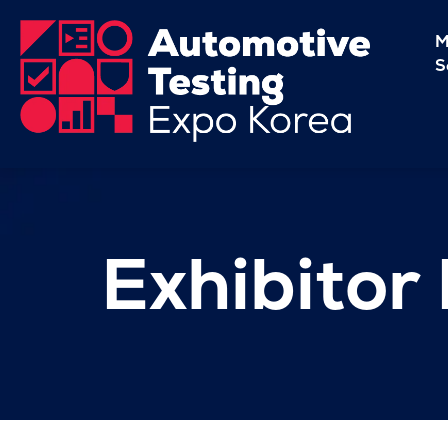
M
S
Exhibitor