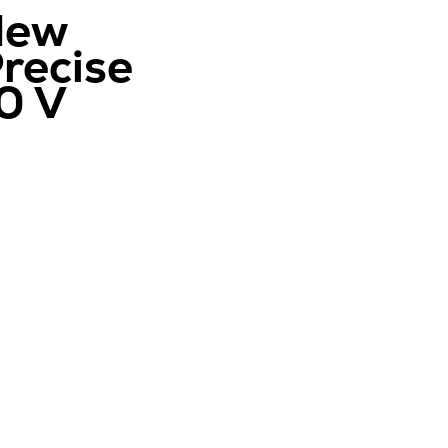
New
recise
0 V