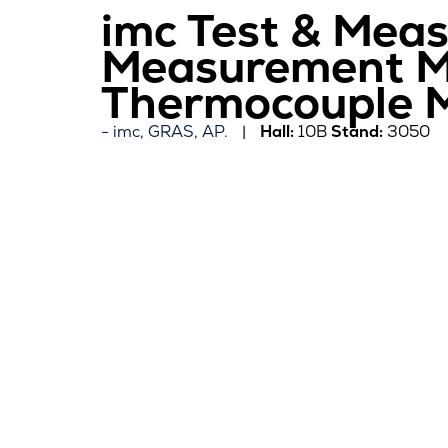
imc Test & Mea
Measurement Mo
Thermocouple M
imc, GRAS, AP.
Hall:
10B
Stand:
3050