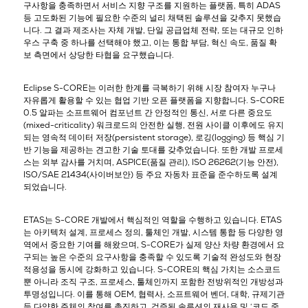
구사항을 충족하면서 서비스 지향 구조를 지원하는 플랫폼
, 특히 ADAS
등 고도화된 기능에 필요한 수준의 널리 채택된 솔루션을 갖추지 못했습
니다. 그 결과 제조사는 자체 개발, 단일 공급업체 전략, 또는 대규모 인하
우스 구축 중 하나를 선택해야 했고, 이는 통합 부담, 혁신 속도, 품질 확
보 측면에서 상당한 타협을 요구했습니다.
Eclipse S-CORE는 이러한 한계를 극복하기 위해 시장 참여자 누구나
자유롭게 활용할 수 있는
협업 기반 오픈 플랫폼
을 지향합니다. S-CORE
0.5 알파는 소프트웨어 컴포넌트 간 안정적인 통신, 서로 다른 중요도
(mixed-criticality) 워크로드의 안전한 실행, 전원 사이클 이후에도 유지
되는 영속적 데이터 저장(persistent storage), 로깅(logging) 등 핵심 기
반 기능을 제공하는 견고한 기술 토대를 갖추었습니다. 또한 개발 프로세
스는 외부 감사를 거치며, ASPICE(품질 관리), ISO 26262(기능 안전),
ISO/SAE 21434(사이버보안) 등 주요 자동차 표준을 준수하도록 설계
되었습니다.
ETAS는 S-CORE 개발에서
핵심적인 역할
을 수행하고 있습니다. ETAS
는 아키텍처 설계, 프로세스 정의, 툴체인 개발, 시스템 통합 등 다양한 영
역에서 중요한 기여를 해왔으며, S-CORE가 실제 양산 차량 환경에서 요
구되는 높은 수준의 요구사항을 충족할 수 있도록 기술적 완성도와 현장
적용성을 동시에 강화하고 있습니다. S-CORE의 핵심 가치는 소스코드
뿐 아니라 조직 구조, 프로세스, 툴체인까지 포함한 전방위적인
개방성과
투명성
입니다. 이를 통해 OEM, 협력사, 소프트웨어 벤더, 대학, 규제기관
등 다양한 주체의 참여를 촉진하고, 검증된 솔루션의 재사용 및 ‘코드 중