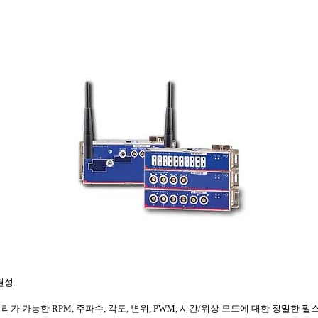
결성
.
처리가
가능한
RPM,
주파수
,
각도
,
변위
, PWM,
시간
/
위상
모드에
대한
정밀한
펄