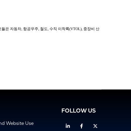
모듈은
자동차
,
항공우주
,
철도
,
수직
이착륙
(VTOL),
중장비
산
FOLLOW US
and Website Use
Linkedin
Facebook
Twitter