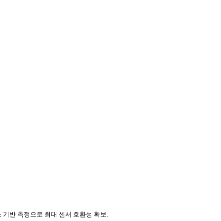
스
기반
측정으로
최대
센서
호환성
확보
.