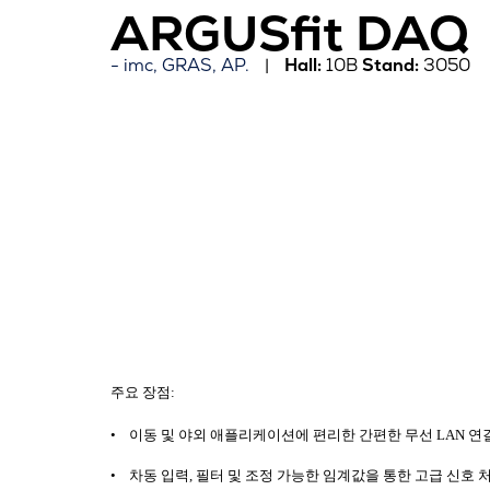
ARGUSfit DAQ
imc, GRAS, AP.
Hall:
10B
Stand:
3050
주요
장점
:
•
이동
및
야외
애플리케이션에
편리한
간편한
무선
LAN
연
•
차동
입력
,
필터
및
조정
가능한
임계값을
통한
고급
신호