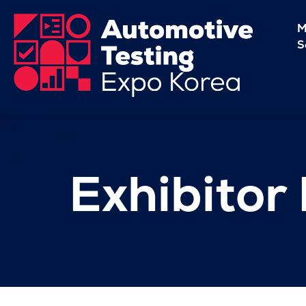
M
S
Exhibitor