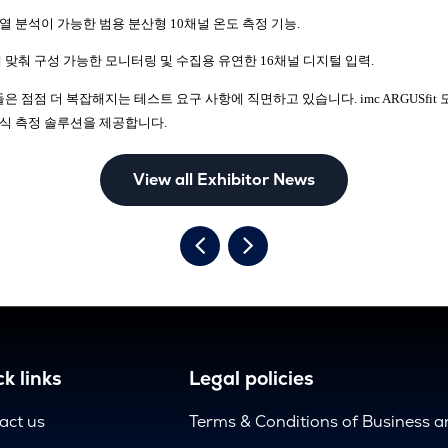
열
분석이
가능한
범용
분산형
10
채널
온도
측정
기능
.
에
맞춰
구성
가능한
모니터링
및
수집용
유연한
16
채널
디지털
입력
.
들은
점점
더
복잡해지는
테스트
요구
사항에
직면하고
있습니다
. imc ARGUSfit
식
측정
솔루션을
제공합니다
.
View all Exhibitor News
k links
Legal policies
act us
Terms & Conditions of Business 