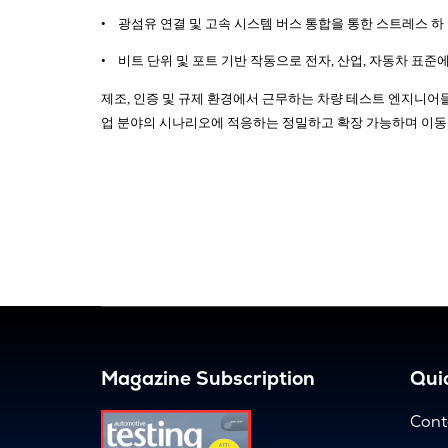
•
광섬유
연결
및
고속
시스템
버스
통합을
통한
스트레스
하
•
비트
단위
및
포트
기반
작동으로
전자
,
산업
,
자동차
표준
제조
,
인증
및
규제
환경에서
근무하는
차량
테스트
엔지니어
업
분야의
시나리오에
적응하는
정밀하고
확장
가능하며
이동
Magazine Subscription
Quic
Cont