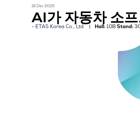
16 Dec 2025
AI가 자동차 소
ETAS Korea Co., Ltd.
Hall:
10B
Stand:
3