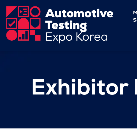
M
S
Exhibitor