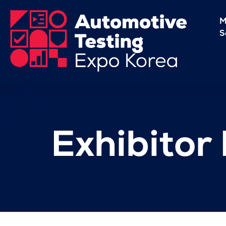
M
S
Exhibitor